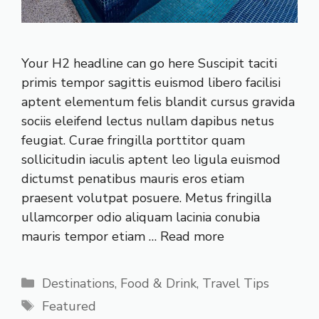
Your H2 headline can go here Suscipit taciti
primis tempor sagittis euismod libero facilisi
aptent elementum felis blandit cursus gravida
sociis eleifend lectus nullam dapibus netus
feugiat. Curae fringilla porttitor quam
sollicitudin iaculis aptent leo ligula euismod
dictumst penatibus mauris eros etiam
praesent volutpat posuere. Metus fringilla
ullamcorper odio aliquam lacinia conubia
mauris tempor etiam …
Read more
Categories
Destinations
,
Food & Drink
,
Travel Tips
Tags
Featured