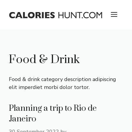
Skip
to
ME
content
Food & Drink
Food & drink category description adipiscing
elit imperdiet morbi dolor tortor.
Planning a trip to Rio de
Janeiro
30 September 2022
by