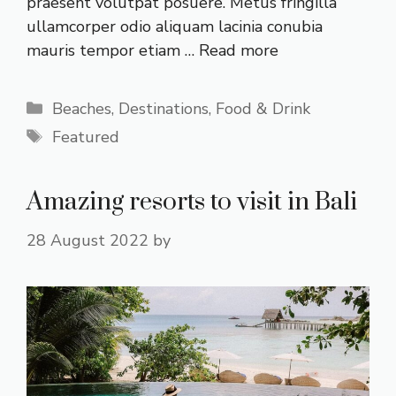
praesent volutpat posuere. Metus fringilla
ullamcorper odio aliquam lacinia conubia
mauris tempor etiam …
Read more
Categories
Beaches
,
Destinations
,
Food & Drink
Tags
Featured
Amazing resorts to visit in Bali
28 August 2022
by