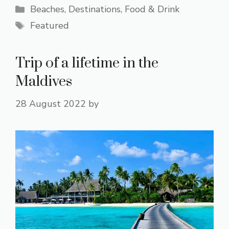
Categories
Beaches
,
Destinations
,
Food & Drink
Tags
Featured
Trip of a lifetime in the
Maldives
28 August 2022
by