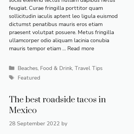
feugiat. Curae fringilla porttitor quam
sollicitudin iaculis aptent leo ligula euismod
dictumst penatibus mauris eros etiam
praesent volutpat posuere. Metus fringilla
ullamcorper odio aliquam lacinia conubia
mauris tempor etiam …
Read more
Categories
Beaches
,
Food & Drink
,
Travel Tips
Tags
Featured
The best roadside tacos in
Mexico
28 September 2022
by